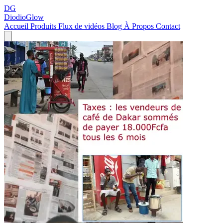
DG
DiodioGlow
Accueil
Produits
Flux de vidéos
Blog
À Propos
Contact