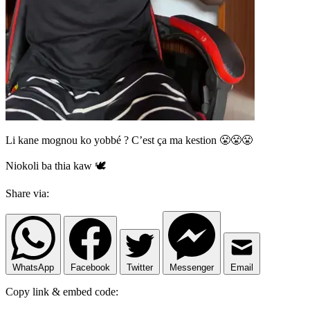
Li kane mognou ko yobbé ? C’est ça ma kestion 😤😤😤
Niokoli ba thia kaw 🕊️
Share via:
WhatsApp
Facebook
Twitter
Messenger
Email
Copy link & embed code: