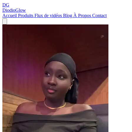
DG
DiodioGlow
Accueil
Produits
Flux de vidéos
Blog
À Propos
Contact