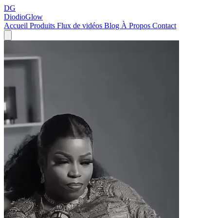
DG
DiodioGlow
Accueil
Produits
Flux de vidéos
Blog
À Propos
Contact