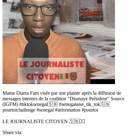
Mame Diarra Fam visée par une plainte après la diffusion de
messages internes de la coalition "Diomaye Président" Source
(IGFM) #tiktoksenegal🇸🇳 #senegalaise_tik_tok🇸🇳
pourtoichallenge #senegal #information #pourtoi
LE JOURNALISTE CITOYEN 🇸🇳✊🏿
Share via: