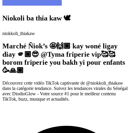
Niokoli ba thia kaw 🕊️
niokkoli_thiakaw
Marché Ñiok’s 🤩🙌🏾 kay woné ligay
diay 🫵🏾😎 @Tyma friperie vip🥰🥰
borom friperie you bakh yi pour enfants
🥳🙏🏾
Découvrez cette vidéo TikTok captivante de @niokkoli_thiakaw
dans la catégorie tendance. Suivez les tendances virales du Sénégal
avec DiodioGlow - Votre source #1 pour le meilleur contenu
TikTok, buzz, musique et actualités.