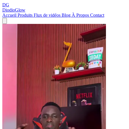
DG
DiodioGlow
Accueil
Produits
Flux de vidéos
Blog
À Propos
Contact