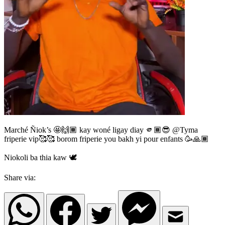
Marché Ñiok’s 🤩🙌🏾 kay woné ligay diay 🫵🏾😎 @Tyma
friperie vip🥰🥰 borom friperie you bakh yi pour enfants 🥳🙏🏾
Niokoli ba thia kaw 🕊️
Share via: