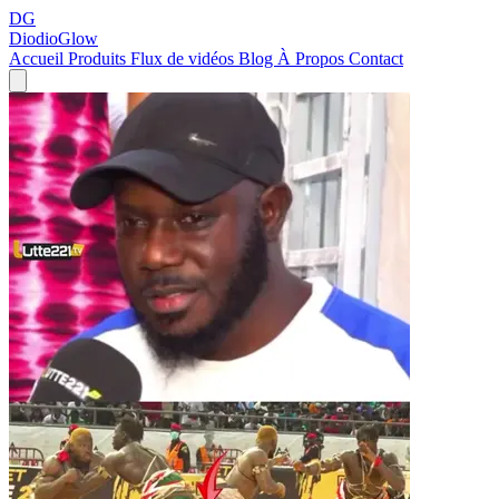
DG
DiodioGlow
Accueil
Produits
Flux de vidéos
Blog
À Propos
Contact