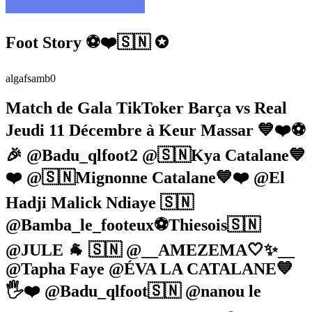
Foot Story ⚽️❤️🇸🇳 ✪
algafsamb0
Match de Gala TikToker Barça vs Real
Jeudi 11 Décembre à Keur Massar 💙❤️⚽️
🎉 @Badu_qlfoot2 @🇸🇳Kya Catalane💙
❤️ @🇸🇳Mignonne Catalane💙❤️ @El
Hadji Malick Ndiaye 🇸🇳
@Bamba_le_footeux⚽️Thiesois🇸🇳
@JULE 🐐 🇸🇳 @__AMEZEMA🤍✨__
@Tapha Faye @ÉVA LA CATALANE💙
🖐️❤️ @Badu_qlfoot🇸🇳 @nanou le