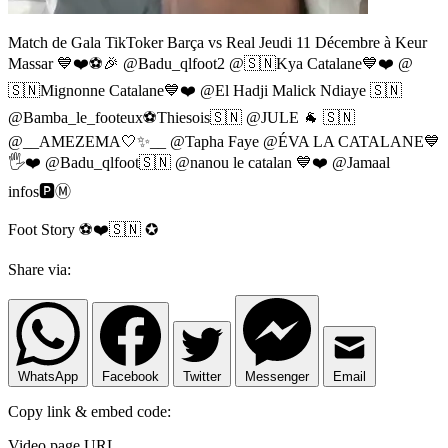
Match de Gala TikToker Barça vs Real Jeudi 11 Décembre à Keur
Massar 💙❤️⚽️🎉 @Badu_qlfoot2 @🇸🇳Kya Catalane💙❤️ @
🇸🇳Mignonne Catalane💙❤️ @El Hadji Malick Ndiaye 🇸🇳
@Bamba_le_footeux⚽️Thiesois🇸🇳 @JULE 🐐 🇸🇳
@__AMEZEMA🤍✨__ @Tapha Faye @ÉVA LA CATALANE💙
🖐️❤️ @Badu_qlfoot🇸🇳 @nanou le catalan 💙❤️ @Jamaal
infos🅿️Ⓜ️
Foot Story ⚽️❤️🇸🇳 ✪
Share via:
WhatsApp
Facebook
Twitter
Messenger
Email
Copy link & embed code:
Video page URL