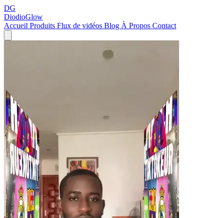
DG
DiodioGlow
Accueil
Produits
Flux de vidéos
Blog
À Propos
Contact