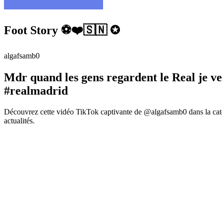
Foot Story ⚽️❤️🇸🇳 ✪
algafsamb0
Mdr quand les gens regardent le Real je veu
#realmadrid
Découvrez cette vidéo TikTok captivante de @algafsamb0 dans la caté
actualités.