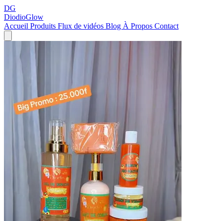
DG
DiodioGlow
Accueil
Produits
Flux de vidéos
Blog
À Propos
Contact