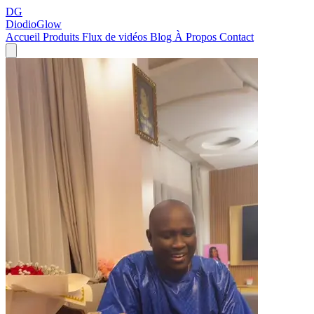
DG
DiodioGlow
Accueil
Produits
Flux de vidéos
Blog
À Propos
Contact