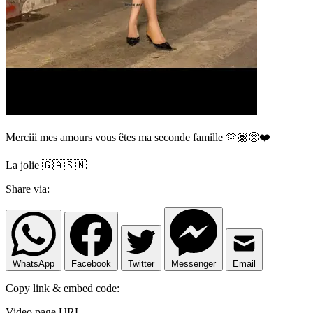
Merciii mes amours vous êtes ma seconde famille 🫶🏽🥺❤️
La jolie 🇬🇦🇸🇳
Share via:
WhatsApp
Facebook
Twitter
Messenger
Email
Copy link & embed code:
Video page URL