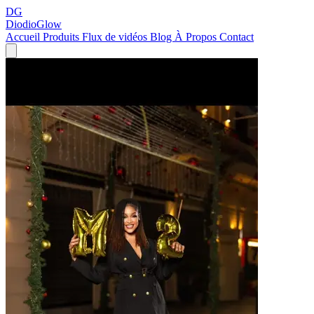
DG
DiodioGlow
Accueil
Produits
Flux de vidéos
Blog
À Propos
Contact