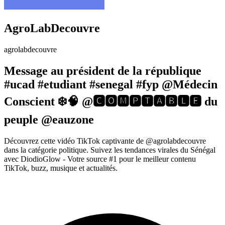
AgroLabDecouvre
agrolabdecouvre
Message au président de la république
#ucad #etudiant #senegal #fyp @Médecin
Conscient ❄️🧠 @🅲🅾🅼🅿🆃🅰🅱🅻🅴 du
peuple @eauzone
Découvrez cette vidéo TikTok captivante de @agrolabdecouvre
dans la catégorie politique. Suivez les tendances virales du Sénégal
avec DiodioGlow - Votre source #1 pour le meilleur contenu
TikTok, buzz, musique et actualités.