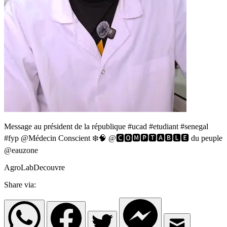
Message au président de la république #ucad #etudiant #senegal
#fyp @Médecin Conscient ❄️🧠 @🅲🅾🅼🅿🆃🅰🅱🅻🅴 du peuple
@eauzone
AgroLabDecouvre
Share via: