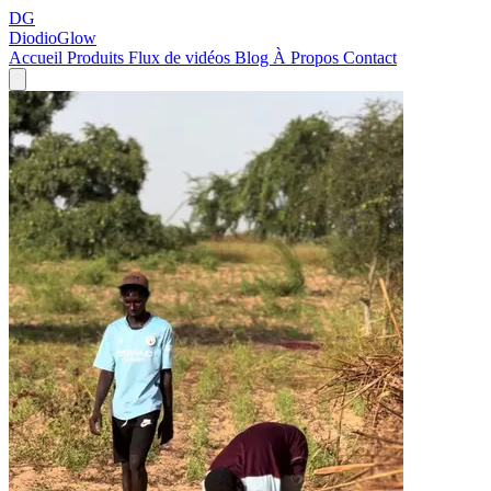
DG
DiodioGlow
Accueil
Produits
Flux de vidéos
Blog
À Propos
Contact