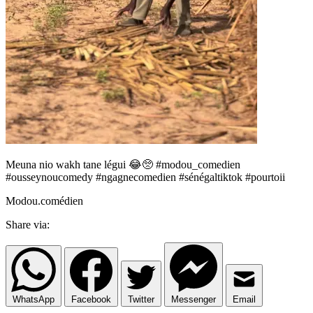
Meuna nio wakh tane légui 😂🥺 #modou_comedien
#ousseynoucomedy #ngagnecomedien #sénégaltiktok #pourtoii
Modou.comédien
Share via:
WhatsApp
Facebook
Twitter
Messenger
Email