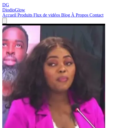
DG
DiodioGlow
Accueil
Produits
Flux de vidéos
Blog
À Propos
Contact