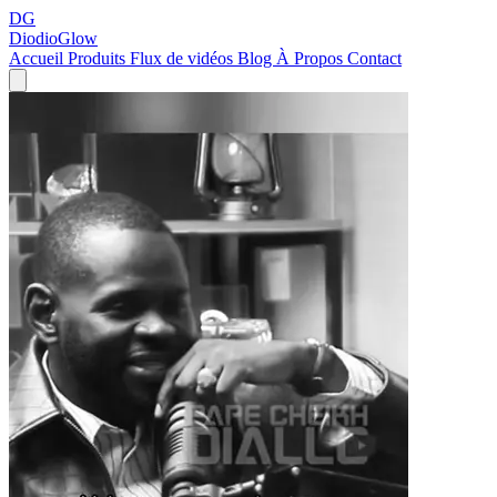
DG
DiodioGlow
Accueil
Produits
Flux de vidéos
Blog
À Propos
Contact