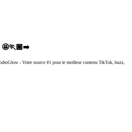
 🤩🏃🏾‍➡️
odioGlow - Votre source #1 pour le meilleur contenu TikTok, buzz,