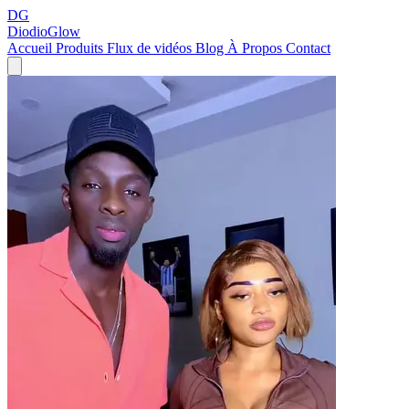
DG
DiodioGlow
Accueil
Produits
Flux de vidéos
Blog
À Propos
Contact