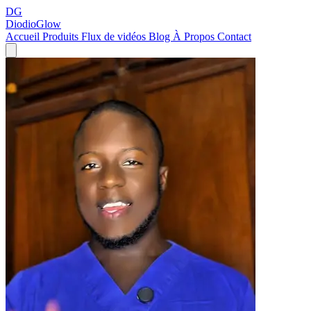
DG
DiodioGlow
Accueil
Produits
Flux de vidéos
Blog
À Propos
Contact