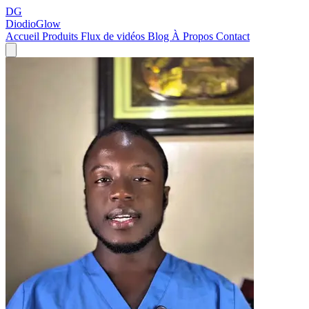
DG
DiodioGlow
Accueil
Produits
Flux de vidéos
Blog
À Propos
Contact