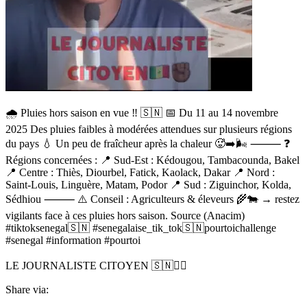
🌧️ Pluies hors saison en vue ‼️ 🇸🇳 📅 Du 11 au 14 novembre
2025 Des pluies faibles à modérées attendues sur plusieurs régions
du pays 💧 Un peu de fraîcheur après la chaleur 🥵➡️🌬️ ⸻ ❓️
Régions concernées : 📍 Sud-Est : Kédougou, Tambacounda, Bakel
📍 Centre : Thiès, Diourbel, Fatick, Kaolack, Dakar 📍 Nord :
Saint-Louis, Linguère, Matam, Podor 📍 Sud : Ziguinchor, Kolda,
Sédhiou ⸻ ⚠️ Conseil : Agriculteurs & éleveurs 🌾🐄 → restez
vigilants face à ces pluies hors saison. Source (Anacim)
#tiktoksenegal🇸🇳 #senegalaise_tik_tok🇸🇳pourtoichallenge
#senegal #information #pourtoi
LE JOURNALISTE CITOYEN 🇸🇳✊🏿
Share via: