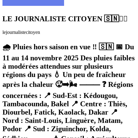
LE JOURNALISTE CITOYEN 🇸🇳✊🏿
lejournalistecitoyen
🌧️ Pluies hors saison en vue ‼️ 🇸🇳 📅 Du
11 au 14 novembre 2025 Des pluies faibles
à modérées attendues sur plusieurs
régions du pays 💧 Un peu de fraîcheur
après la chaleur 🥵➡️🌬️ ⸻ ❓️ Régions
concernées : 📍 Sud-Est : Kédougou,
Tambacounda, Bakel 📍 Centre : Thiès,
Diourbel, Fatick, Kaolack, Dakar 📍
Nord : Saint-Louis, Linguère, Matam,
Podor 📍 Sud : Ziguinchor, Kolda,