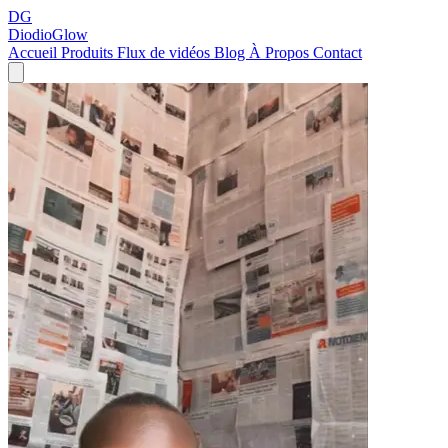
DG
DiodioGlow
Accueil
Produits
Flux de vidéos
Blog
À Propos
Contact