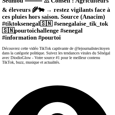
Sédhiou ⸻ ⚠️ Conseil : Agriculteurs
& éleveurs 🌾🐄 → restez vigilants face à
ces pluies hors saison. Source (Anacim)
#tiktoksenegal🇸🇳 #senegalaise_tik_tok
🇸🇳pourtoichallenge #senegal
#information #pourtoi
Découvrez cette vidéo TikTok captivante de @lejournalistecitoyen
dans la catégorie politique. Suivez les tendances virales du Sénégal
avec DiodioGlow - Votre source #1 pour le meilleur contenu
TikTok, buzz, musique et actualités.