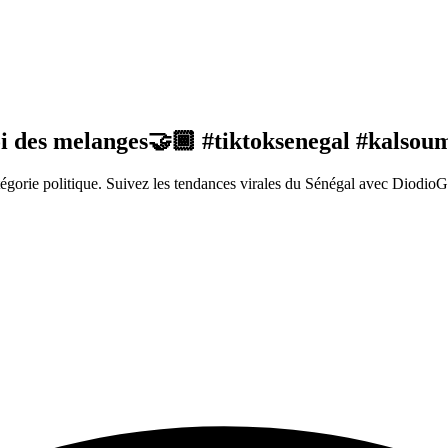
i des melanges🤝🏾 #tiktoksenegal #kalsou
orie politique. Suivez les tendances virales du Sénégal avec DiodioGl