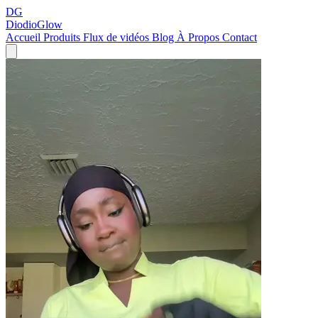
DG
DiodioGlow
Accueil
Produits
Flux de vidéos
Blog
À Propos
Contact