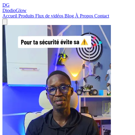
DG
DiodioGlow
Accueil
Produits
Flux de vidéos
Blog
À Propos
Contact