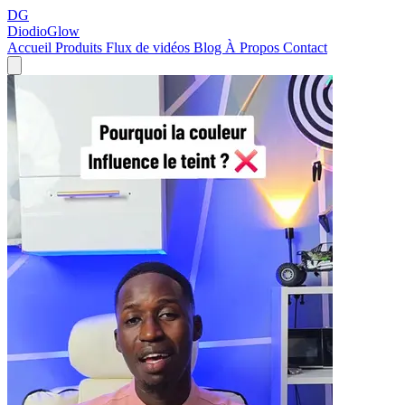
DG
DiodioGlow
Accueil
Produits
Flux de vidéos
Blog
À Propos
Contact