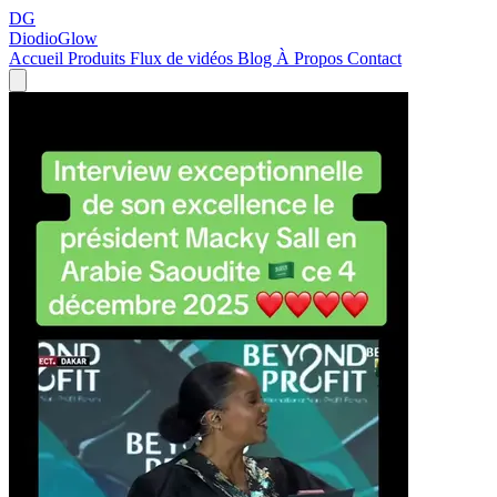
DG
DiodioGlow
Accueil
Produits
Flux de vidéos
Blog
À Propos
Contact