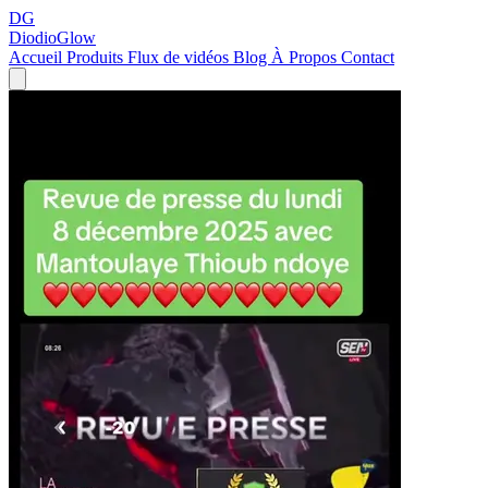
DG
DiodioGlow
Accueil
Produits
Flux de vidéos
Blog
À Propos
Contact