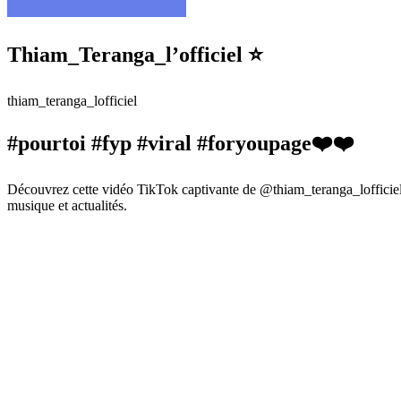
Thiam_Teranga_l’officiel ⭐️
thiam_teranga_lofficiel
#pourtoi #fyp #viral #foryoupage❤️❤️
Découvrez cette vidéo TikTok captivante de @thiam_teranga_lofficiel 
musique et actualités.