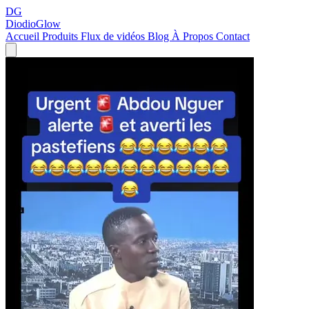
DG
DiodioGlow
Accueil
Produits
Flux de vidéos
Blog
À Propos
Contact