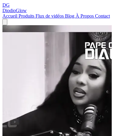
DG
DiodioGlow
Accueil
Produits
Flux de vidéos
Blog
À Propos
Contact