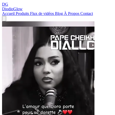
DG
DiodioGlow
Accueil
Produits
Flux de vidéos
Blog
À Propos
Contact