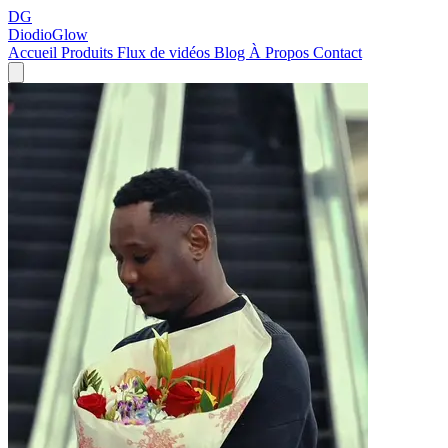
DG
DiodioGlow
Accueil
Produits
Flux de vidéos
Blog
À Propos
Contact