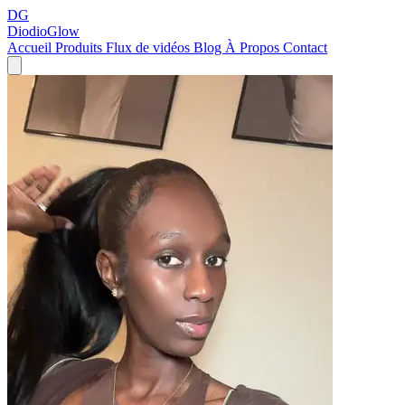
DG
DiodioGlow
Accueil
Produits
Flux de vidéos
Blog
À Propos
Contact