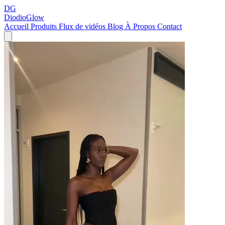
DG
DiodioGlow
Accueil
Produits
Flux de vidéos
Blog
À Propos
Contact