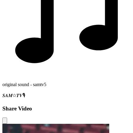
original sound - samtv5
𝑺𝑨𝑴☆𝑻𝑽🎙️
Share Video