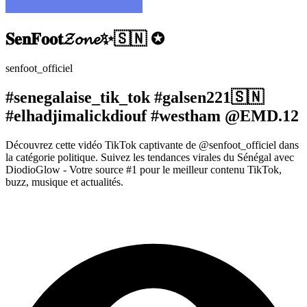
𝐒𝐞𝐧𝐅𝐨𝐨𝐭𝓩𝓸𝓷𝓮✨🇸🇳 ✪
senfoot_officiel
#senegalaise_tik_tok #galsen221🇸🇳
#elhadjimalickdiouf #westham @EMD.12
Découvrez cette vidéo TikTok captivante de @senfoot_officiel dans
la catégorie politique. Suivez les tendances virales du Sénégal avec
DiodioGlow - Votre source #1 pour le meilleur contenu TikTok,
buzz, musique et actualités.