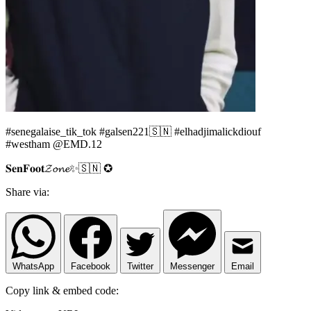
#senegalaise_tik_tok #galsen221🇸🇳 #elhadjimalickdiouf
#westham @EMD.12
𝐒𝐞𝐧𝐅𝐨𝐨𝐭𝓩𝓸𝓷𝓮✨🇸🇳 ✪
Share via:
WhatsApp
Facebook
Twitter
Messenger
Email
Copy link & embed code: