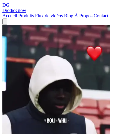
DG
DiodioGlow
Accueil
Produits
Flux de vidéos
Blog
À Propos
Contact