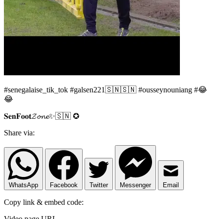
#senegalaise_tik_tok #galsen221🇸🇳🇸🇳 #ousseynouniang #😂
😂
𝐒𝐞𝐧𝐅𝐨𝐨𝐭𝓩𝓸𝓷𝓮✨🇸🇳 ✪
Share via:
WhatsApp
Facebook
Twitter
Messenger
Email
Copy link & embed code:
Video page URL