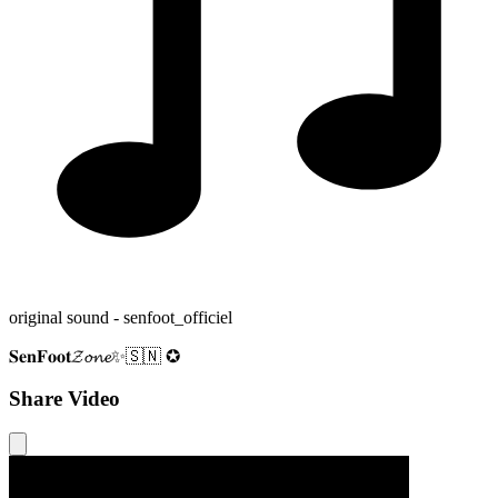
original sound - senfoot_officiel
𝐒𝐞𝐧𝐅𝐨𝐨𝐭𝓩𝓸𝓷𝓮✨🇸🇳 ✪
Share Video