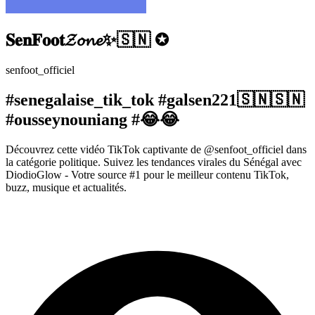
𝐒𝐞𝐧𝐅𝐨𝐨𝐭𝓩𝓸𝓷𝓮✨🇸🇳 ✪
senfoot_officiel
#senegalaise_tik_tok #galsen221🇸🇳🇸🇳
#ousseynouniang #😂😂
Découvrez cette vidéo TikTok captivante de @senfoot_officiel dans
la catégorie politique. Suivez les tendances virales du Sénégal avec
DiodioGlow - Votre source #1 pour le meilleur contenu TikTok,
buzz, musique et actualités.