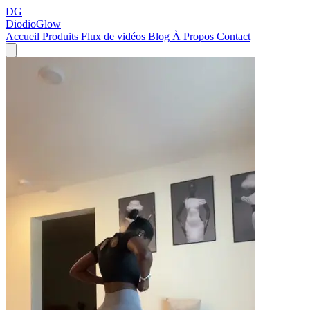
DG
DiodioGlow
Accueil
Produits
Flux de vidéos
Blog
À Propos
Contact