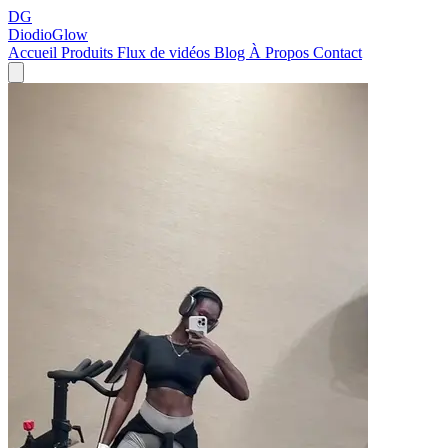
DG
DiodioGlow
Accueil
Produits
Flux de vidéos
Blog
À Propos
Contact