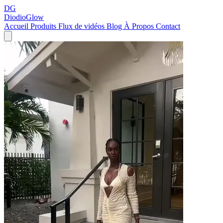
DG
DiodioGlow
Accueil
Produits
Flux de vidéos
Blog
À Propos
Contact