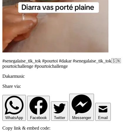
#senegalaise_tik_tok #pourtoi #dakar #senegalaise_tik_tok🇸🇳
pourtoichallenge #pourtoichallenge
Dakarmusic
Share via:
WhatsApp
Facebook
Twitter
Messenger
Email
Copy link & embed code: