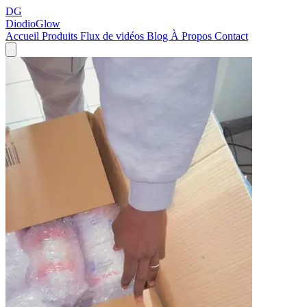
DG
DiodioGlow
Accueil
Produits
Flux de vidéos
Blog
À Propos
Contact