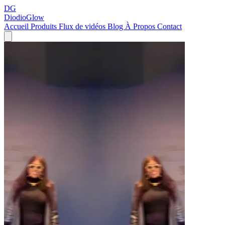
DG
DiodioGlow
Accueil
Produits
Flux de vidéos
Blog
À Propos
Contact