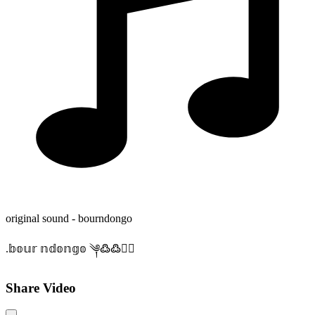
original sound - bourndongo
.𝕓𝕠𝕦𝕣 𝕟𝕕𝕠𝕟𝕘𝕠 ༆߷߷✊🏽
Share Video