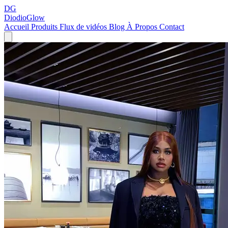
DG
DiodioGlow
Accueil
Produits
Flux de vidéos
Blog
À Propos
Contact