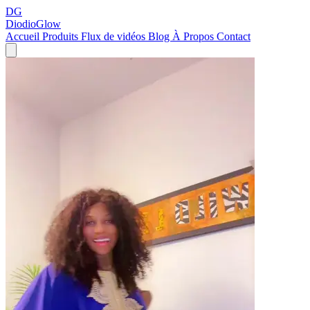
DG
DiodioGlow
Accueil
Produits
Flux de vidéos
Blog
À Propos
Contact