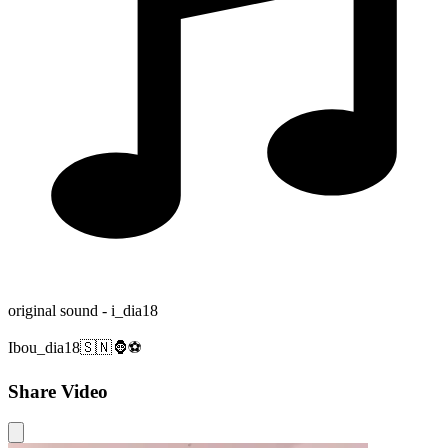
original sound - i_dia18
Ibou_dia18🇸🇳🦍⚽️
Share Video