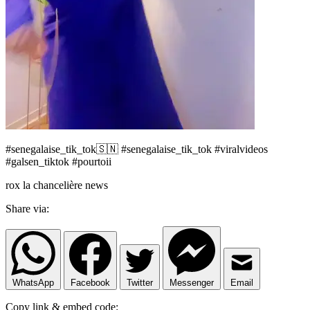
#senegalaise_tik_tok🇸🇳 #senegalaise_tik_tok #viralvideos
#galsen_tiktok #pourtoii
rox la chancelière news
Share via:
WhatsApp
Facebook
Twitter
Messenger
Email
Copy link & embed code: