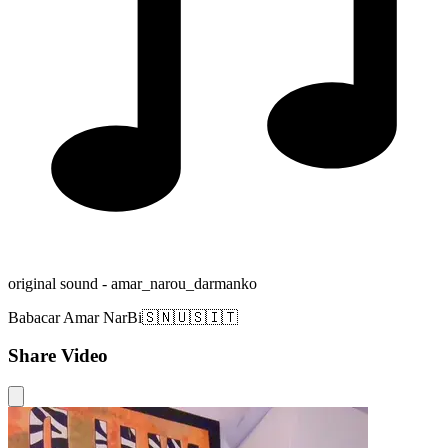
original sound - amar_narou_darmanko
Babacar Amar NarBi🇸🇳🇺🇸🇮🇹
Share Video