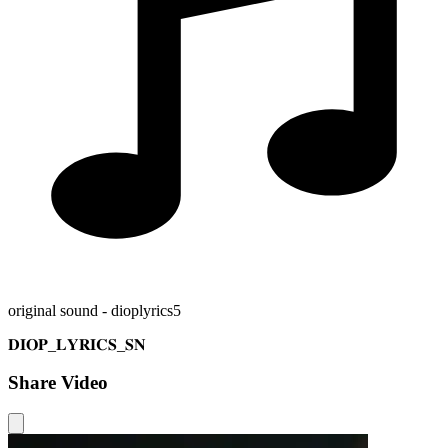
original sound - dioplyrics5
𝐃𝐈𝐎𝐏_𝐋𝐘𝐑𝐈𝐂𝐒_𝐒𝐍
Share Video