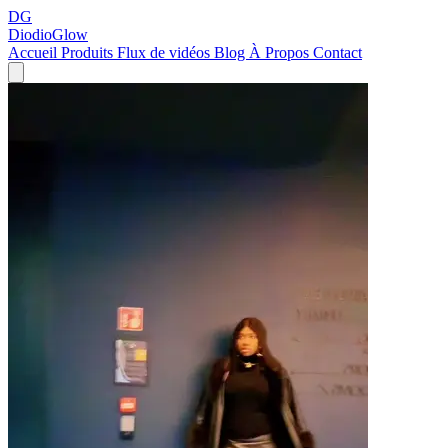
DG
DiodioGlow
Accueil
Produits
Flux de vidéos
Blog
À Propos
Contact