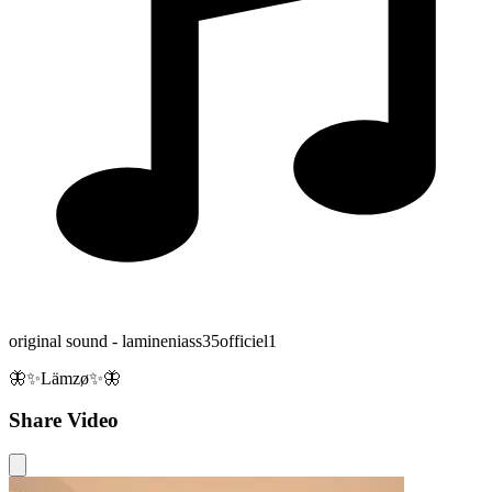
original sound - lamineniass35officiel1
🦋✨Lämzø✨🦋
Share Video