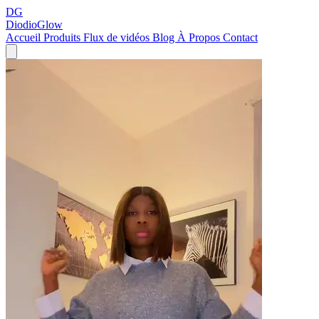
DG
DiodioGlow
Accueil
Produits
Flux de vidéos
Blog
À Propos
Contact