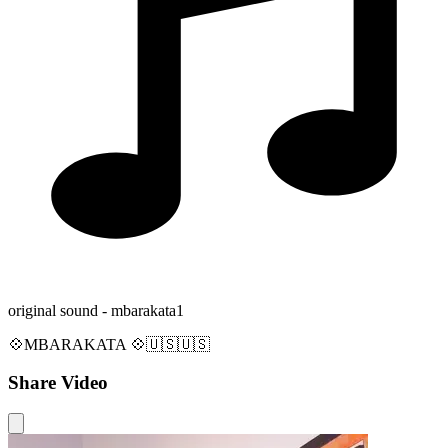
original sound - mbarakata1
💠MBARAKATA 💠🇺🇸🇺🇸
Share Video