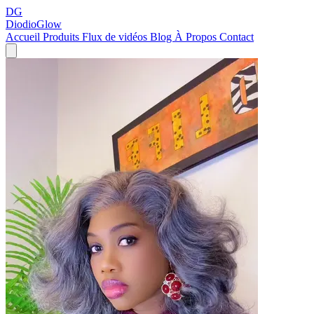
DG
DiodioGlow
Accueil
Produits
Flux de vidéos
Blog
À Propos
Contact