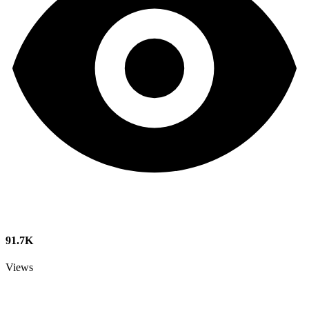
91.7K
Views