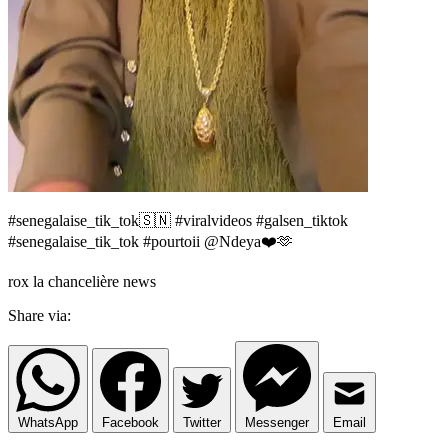
#senegalaise_tik_tok🇸🇳 #viralvideos #galsen_tiktok
#senegalaise_tik_tok #pourtoii @Ndeya❤️🫶
rox la chancelière news
Share via:
WhatsApp
Facebook
Twitter
Messenger
Email