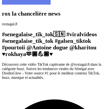
rox la chancelière news
roxtagal.8
#senegalaise_tik_tok🇸🇳 #viralvideos
#senegalaise_tik_tok #galsen_tiktok
#pourtoii @Antoine dogue @kharitou
♥️rokhaya🫶🏿💪🏿♥️
Découvrez cette vidéo TikTok captivante de @roxtagal.8 dans la
catégorie buzz. Suivez les tendances virales du Sénégal avec
DiodioGlow - Votre source #1 pour le meilleur contenu TikTok,
buzz, musique et actualités.