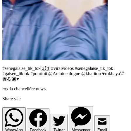
#senegalaise_tik_tok🇸🇳 #viralvideos #senegalaise_tik_tok
#galsen_tiktok #pourtoii @Antoine dogue @kharitou ♥️rokhaya🫶
🏿💪🏿♥️
rox la chancelière news
Share via:
WhatsApp
Facebook
Twitter
Messenger
Email