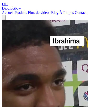
DG
DiodioGlow
Accueil
Produits
Flux de vidéos
Blog
À Propos
Contact