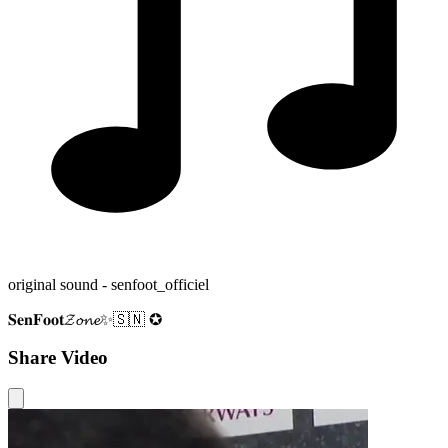
original sound - senfoot_officiel
𝐒𝐞𝐧𝐅𝐨𝐨𝐭𝓩𝓸𝓷𝓮✨🇸🇳 ✪
Share Video