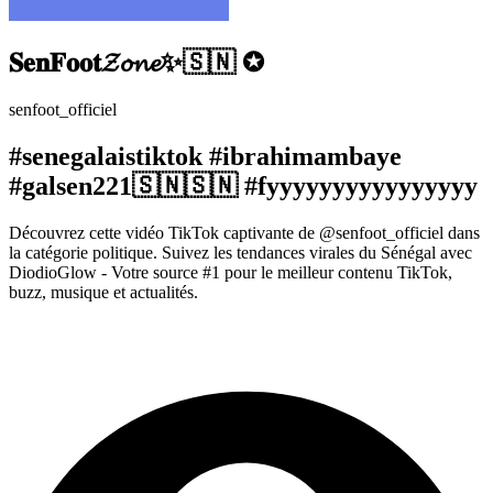
𝐒𝐞𝐧𝐅𝐨𝐨𝐭𝓩𝓸𝓷𝓮✨🇸🇳 ✪
senfoot_officiel
#senegalaistiktok #ibrahimambaye
#galsen221🇸🇳🇸🇳 #fyyyyyyyyyyyyyyyy
Découvrez cette vidéo TikTok captivante de @senfoot_officiel dans
la catégorie politique. Suivez les tendances virales du Sénégal avec
DiodioGlow - Votre source #1 pour le meilleur contenu TikTok,
buzz, musique et actualités.