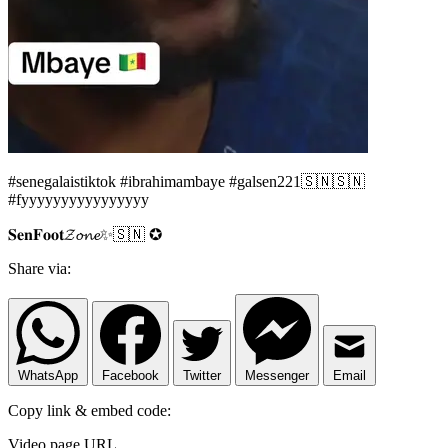
#senegalaistiktok #ibrahimambaye #galsen221🇸🇳🇸🇳
#fyyyyyyyyyyyyyyyy
𝐒𝐞𝐧𝐅𝐨𝐨𝐭𝓩𝓸𝓷𝓮✨🇸🇳 ✪
Share via:
WhatsApp
Facebook
Twitter
Messenger
Email
Copy link & embed code:
Video page URL