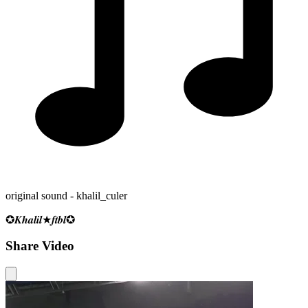
original sound - khalil_culer
✪𝑲𝒉𝒂𝒍𝒊𝒍★𝒇𝒕𝒃𝒍✪
Share Video