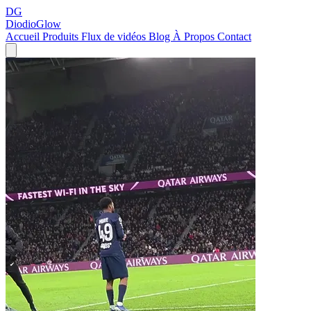
DG
DiodioGlow
Accueil
Produits
Flux de vidéos
Blog
À Propos
Contact