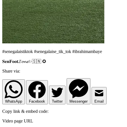
#senegalaistiktok #senegalaise_tik_tok #ibrahimambaye
𝐒𝐞𝐧𝐅𝐨𝐨𝐭𝓩𝓸𝓷𝓮✨🇸🇳 ✪
Share via:
WhatsApp
Facebook
Twitter
Messenger
Email
Copy link & embed code:
Video page URL