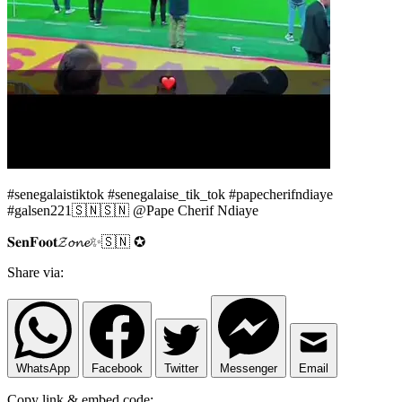
#senegalaistiktok #senegalaise_tik_tok #papecherifndiaye
#galsen221🇸🇳🇸🇳 @Pape Cherif Ndiaye
𝐒𝐞𝐧𝐅𝐨𝐨𝐭𝓩𝓸𝓷𝓮✨🇸🇳 ✪
Share via:
WhatsApp
Facebook
Twitter
Messenger
Email
Copy link & embed code: