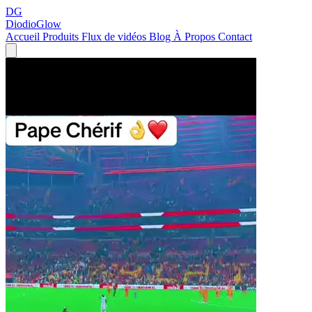
DG
DiodioGlow
Accueil
Produits
Flux de vidéos
Blog
À Propos
Contact