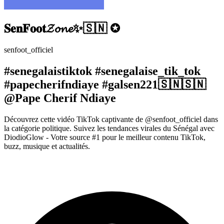
𝐒𝐞𝐧𝐅𝐨𝐨𝐭𝓩𝓸𝓷𝓮✨🇸🇳 ✪
senfoot_officiel
#senegalaistiktok #senegalaise_tik_tok
#papecherifndiaye #galsen221🇸🇳🇸🇳
@Pape Cherif Ndiaye
Découvrez cette vidéo TikTok captivante de @senfoot_officiel dans
la catégorie politique. Suivez les tendances virales du Sénégal avec
DiodioGlow - Votre source #1 pour le meilleur contenu TikTok,
buzz, musique et actualités.